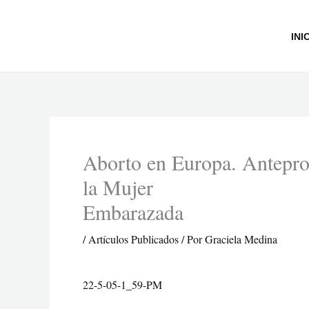
Ir
al
INI
contenido
Aborto en Europa. Anteproy
la Mujer
Embarazada
/
Artículos Publicados
/ Por
Graciela Medina
22-5-05-1_59-PM